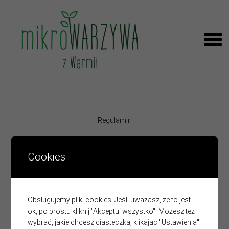
Regulamin
Polityka Prywatności
Cookies
Obsługujemy pliki cookies. Jeśli uważasz, że to jest
ok, po prostu kliknij "Akceptuj wszystko". Możesz też
wybrać, jakie chcesz ciasteczka, klikając "Ustawienia".