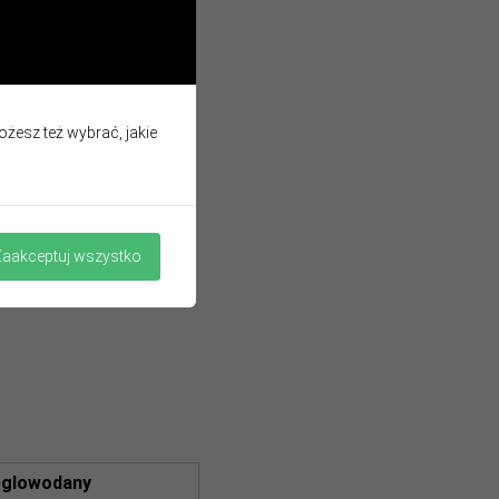
zechowywać
w chłodnym
Możesz też wybrać, jakie
sta, kalarepa, słoczecznik,
Zaakceptuj wszystko
glowodany