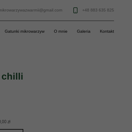
mikrowarzywazwarmii@gmail.com
+48 883 635 825
Gatunki mikrowarzyw
O mnie
Galeria
Kontakt
chilli
,00 zł