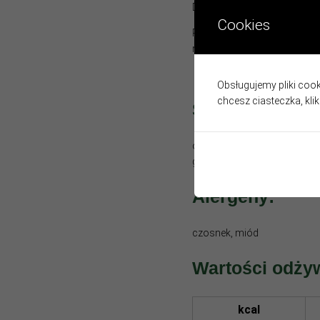
Dip do warzyw, wędlin, słon
Cookies
Rozwarstwienie jest natura
miejscu
.
Obsługujemy pliki cooki
chcesz ciasteczka, kli
Skład:
olej słonecznikowy, woda, oc
groszek,brokuł], miód, muszt
Alergeny:
czosnek, miód
Wartości odży
kcal