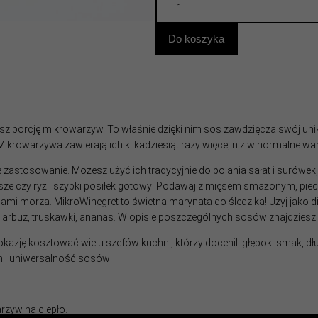
mikroWinegret
chilli
quantity
Do koszyka
z porcję mikrowarzyw. To właśnie dzięki nim sos zawdzięcza swój uni
ikrowarzywa zawierają ich kilkadziesiąt razy więcej niż w normalne wa
 zastosowanie. Możesz użyć ich tradycyjnie do polania sałat i surówek
sze czy ryż i szybki posiłek gotowy! Podawaj z mięsem smażonym, pieczon
ami morza. MikroWinegret to świetna marynata do śledzika! Użyj jako d
arbuz, truskawki, ananas. W opisie poszczególnych sosów znajdziesz 
zję kosztować wielu szefów kuchni, którzy docenili głęboki smak, długi 
h i uniwersalność sosów!
arzyw na ciepło.