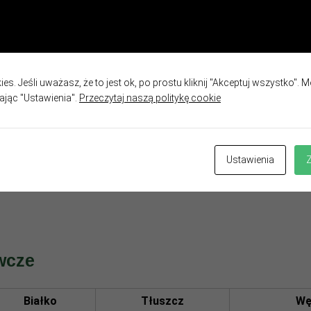
ych przekąsek i owoców (ananas, melon itp.)
lną cechą produktu i nie stanowi wady. Wstrząsnąć przed użyciem, pr
es. Jeśli uważasz, że to jest ok, po prostu kliknij "Akceptuj wszystko". 
kając "Ustawienia".
Przeczytaj naszą politykę cookie
et jabłkowy, czosnek, chilli, mikrowarzywa [nasturcja, rzodkiewka, kapu
arda [gorczyca, ocet, sól], sól
Ustawienia
wcze
Białko
Tłuszcz
Wę