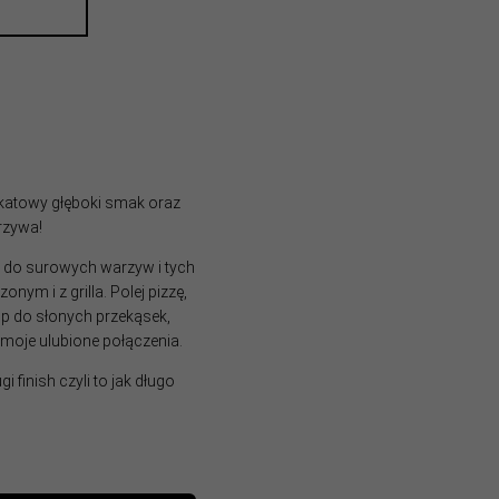
katowy głęboki smak oraz
rzywa!
, do surowych warzyw i tych
ym i z grilla. Polej pizzę,
ip do słonych przekąsek,
moje ulubione połączenia.
finish czyli to jak długo