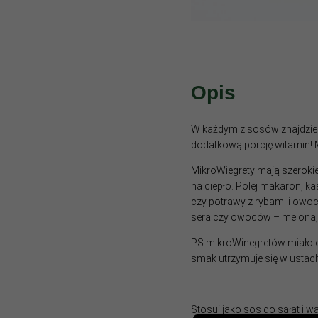
Opis
W każdym z sosów znajdzies
dodatkową porcję witamin! M
MikroWiegrety mają szerokie
na ciepło. Polej makaron, ka
czy potrawy z rybami i owoc
sera czy owoców – melona, 
PS mikroWinegretów miało oka
smak utrzymuje się w ustac
Stosuj jako sos do sałat i w