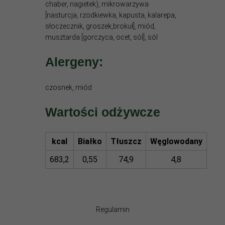
chaber, nagietek), mikrowarzywa
[nasturcja, rzodkiewka, kapusta, kalarepa,
słoczecznik, groszek,brokuł], miód,
musztarda [gorczyca, ocet, sól], sól
Alergeny:
czosnek, miód
Wartości odżywcze
kcal
Białko
Tłuszcz
Węglowodany
683,2
0,55
74,9
4,8
Regulamin