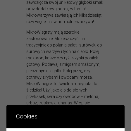
zawdzięcza swój unikatowy głęboki smak
oraz dodatkową porcję witamin!
Mikrowarzywa zawierają ich kilkadziesiąt
razy więcej niż w normalne warzywa!
MikroWiegrety mają szerokie
zastosowanie. Możesz użyć ich
tradycyjnie do polania sałat i surówek, do
surowych warzyw i tych na ciepło. Polej
makaron, kasze czy ryż i szybki posiłek
gotowy! Podawaj z mięsem smażonym,
pieczonym i z grilla. Polej pizzę, czy
potrawy z rybami i owocami morza.
MikroWinegret to świetna marynata do
śledzika! Użyj jako dip do słonych
przekąsek, sera czy owoców – melona,
arbuz, truskawki, ananas. W opisie
poszczególnych sosów znajdziesz moje
Cookies
ulubione połączenia.
PS mikroWinegretów miało okazję