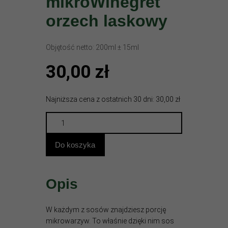
mikroWinegret
orzech laskowy
Objętość netto: 200ml ± 15ml
30,00
zł
Najniższa cena z ostatnich 30 dni: 30,00 zł
mikroWinegret
orzech
laskowy
Do koszyka
quantity
Opis
W każdym z sosów znajdziesz porcję
mikrowarzyw. To właśnie dzięki nim sos