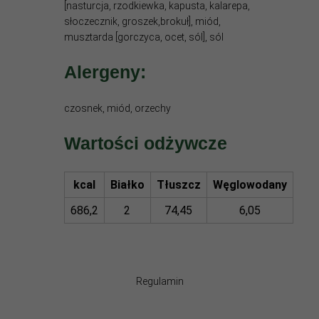
[nasturcja, rzodkiewka, kapusta, kalarepa,
słoczecznik, groszek,brokuł], miód,
musztarda [gorczyca, ocet, sól], sól
Alergeny:
czosnek, miód, orzechy
Wartości odżywcze
kcal
Białko
Tłuszcz
Węglowodany
686,2
2
74,45
6,05
Regulamin