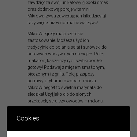
zawdzięcza swój unikatowy głęboki smak
oraz dodatkową porcję witamin!
Mikrowarzywa zawierają ich kilkadziesiąt
razy więcej niż w normalne warzywa!
MikroWiegrety mają szerokie
zastosowanie. Możesz użyć ich
tradycyjnie do polania sałat i surówek, do
surowych warzyw i tych na ciepło. Polej
makaron, kasze czy ryż i szybki posiłek
gotowy! Podawaj z mięsem smażonym,
pieczonym i z grilla. Polej pizzę, czy
potrawy z rybami i owocami morza.
MikroWinegret to świetna marynata do
śledzika! Użyj jako dip do słonych
przekąsek, sera czy owoców – melona,
arbuz, truskawki, ananas. W opisie
poszczególnych sosów znajdziesz moje
Cookies
ulubione połączenia.
PS mikroWinegretów miało okazję